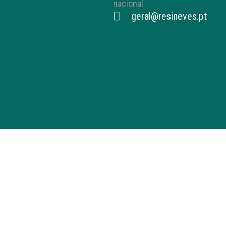
nacional
geral@resineves.pt
© 2026
Todos os direitos reservados –