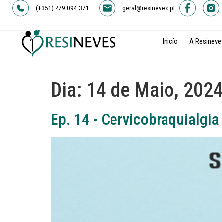
(+351) 279 094 371
geral@resineves.pt
Inicío
A Resineve
Dia:
14 de Maio, 202
Ep. 14 - Cervicobraquialgia