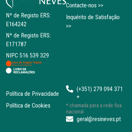
Contacte-nos >>
Nº de Registo ERS:
Inquérito de Satisfação
E164242
>>
Nº de Registo ERS:
E171787
NIPC 516 539 329
Páginas
Contactos
Adicionais
(+351) 279 094 371
Política de Privacidade
*
Política de Cookies
* chamada para a rede fixa
nacional
geral@resineves.pt